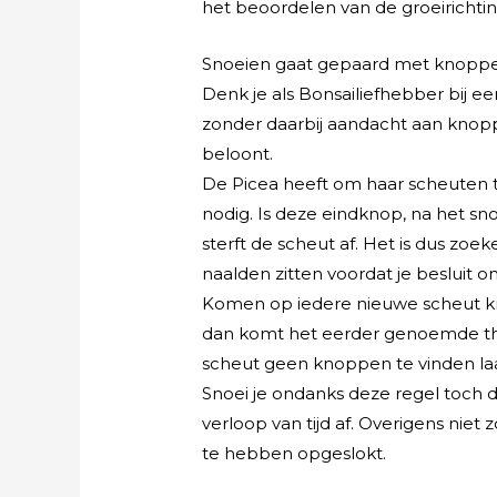
het beoordelen van de groeirichti
Snoeien gaat gepaard met knopp
Denk je als Bonsailiefhebber bij e
zonder daarbij aandacht aan knopp
beloont.
De Picea heeft om haar scheuten 
nodig. Is deze eindknop, na het s
sterft de scheut af. Het is dus zo
naalden zitten voordat je besluit 
Komen op iedere nieuwe scheut kn
dan komt het eerder genoemde them
scheut geen knoppen te vinden laa
Snoei je ondanks deze regel toch 
verloop van tijd af. Overigens niet
te hebben opgeslokt.