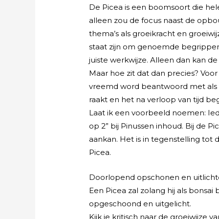
De Picea is een boomsoort die hele 
alleen zou de focus naast de opbo
thema’s als groeikracht en groeiwi
staat zijn om genoemde begrippen 
juiste werkwijze. Alleen dan kan de
Maar hoe zit dat dan precies? Voor
vreemd word beantwoord met als g
raakt en het na verloop van tijd be
Laat ik een voorbeeld noemen: Ied
op 2” bij Pinussen inhoud. Bij de P
aankan. Het is in tegenstelling to
Picea.
Doorlopend opschonen en uitlich
Een Picea zal zolang hij als bons
opgeschoond en uitgelicht.
Kijk je kritisch naar de groeiwijze 