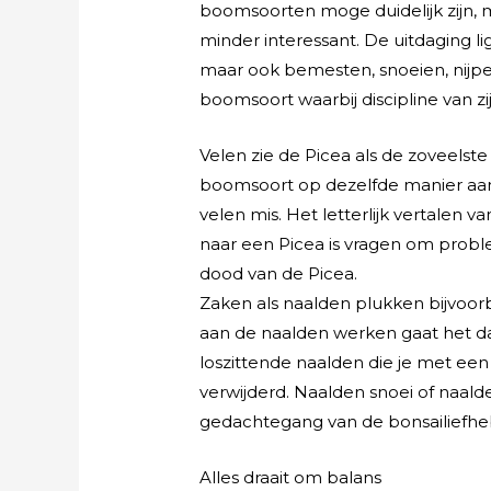
boomsoorten moge duidelijk zijn,
minder interessant. De uitdaging lig
maar ook bemesten, snoeien, nijpen.
boomsoort waarbij discipline van z
Velen zie de Picea als de zoveelst
boomsoort op dezelfde manier aan t
velen mis. Het letterlijk vertalen 
naar een Picea is vragen om probl
dood van de Picea.
Zaken als naalden plukken bijvoorb
aan de naalden werken gaat het daa
loszittende naalden die je met een
verwijderd. Naalden snoei of naa
gedachtegang van de bonsailiefhe
Alles draait om balans