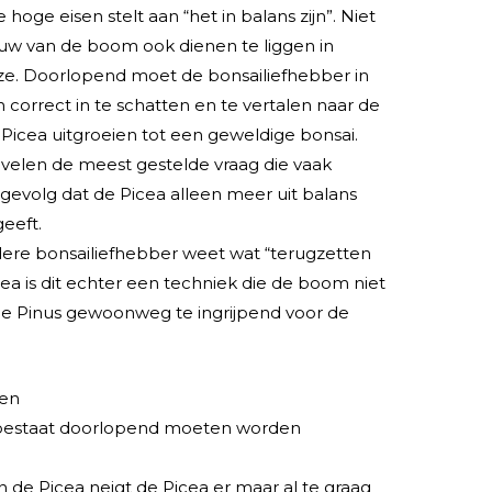
hoge eisen stelt aan “het in balans zijn”. Niet
uw van de boom ook dienen te liggen in
jze. Doorlopend moet de bonsailiefhebber in
correct in te schatten en te vertalen naar de
 Picea uitgroeien tot een geweldige bonsai.
 velen de meest gestelde vraag die vaak
evolg dat de Picea alleen meer uit balans
geeft.
ere bonsailiefhebber weet wat “terugzetten
icea is dit echter een techniek die de boom niet
t de Pinus gewoonweg te ingrijpend voor de
ten
ai bestaat doorlopend moeten worden
van de Picea neigt de Picea er maar al te graag