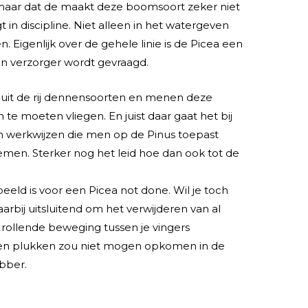
 maar dat de maakt deze boomsoort zeker niet
t in discipline. Niet alleen in het watergeven
 Eigenlijk over de gehele linie is de Picea een
ijn verzorger wordt gevraagd.
e uit de rij dennensoorten en menen deze
e moeten vliegen. En juist daar gaat het bij
van werkwijzen die men op de Pinus toepast
emen. Sterker nog het leid hoe dan ook tot de
eeld is voor een Picea not done. Wil je toch
rbij uitsluitend om het verwijderen van al
 rollende beweging tussen je vingers
lden plukken zou niet mogen opkomen in de
bber.