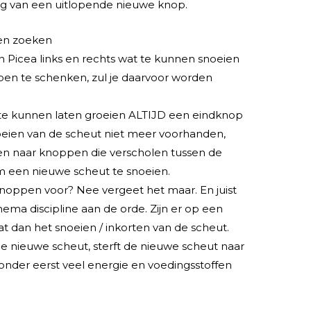
ng van een uitlopende nieuwe knop.
en zoeken
en Picea links en rechts wat te kunnen snoeien
en te schenken, zul je daarvoor worden
te kunnen laten groeien ALTIJD een eindknop
noeien van de scheut niet meer voorhanden,
eken naar knoppen die verscholen tussen de
om een nieuwe scheut te snoeien.
oppen voor? Nee vergeet het maar. En juist
a discipline aan de orde. Zijn er op een
t dan het snoeien / inkorten van de scheut.
de nieuwe scheut, sterft de nieuwe scheut naar
 zonder eerst veel energie en voedingsstoffen