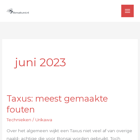
Ga
MAI
naar
MEN
de
inhoud
juni 2023
Taxus: meest gemaakte
Taxus:
meest
fouten
gemaakte
Technieken
/
Urikawa
fouten
Over het algemeen wijkt een Taxus niet veel af van overige
naald- achtige die voor Bonsai worden gebruikt. Toch