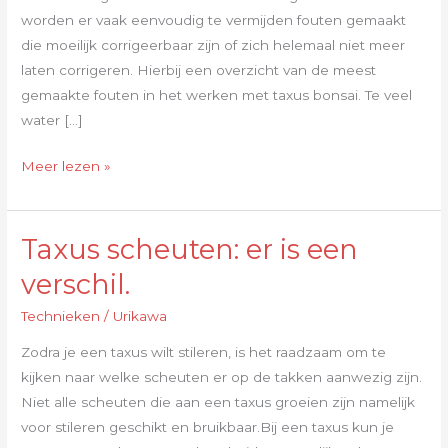
worden er vaak eenvoudig te vermijden fouten gemaakt
die moeilijk corrigeerbaar zijn of zich helemaal niet meer
laten corrigeren. Hierbij een overzicht van de meest
gemaakte fouten in het werken met taxus bonsai. Te veel
water […]
Meer lezen »
Taxus scheuten: er is een
Taxus
scheuten:
verschil.
er
Technieken
/
Urikawa
is
een
Zodra je een taxus wilt stileren, is het raadzaam om te
verschil.
kijken naar welke scheuten er op de takken aanwezig zijn.
Niet alle scheuten die aan een taxus groeien zijn namelijk
voor stileren geschikt en bruikbaar.Bij een taxus kun je