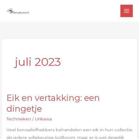
Ga
MAI
naar
MEN
de
inhoud
juli 2023
Eik en vertakking: een
Eik
en
dingetje
vertakking:
Technieken
/
Urikawa
een
dingetje
Veel bonsailiefhebbers behandelen een eik in hun collectie
als iedere willekeurige loofboom, maar er is wel degelijk