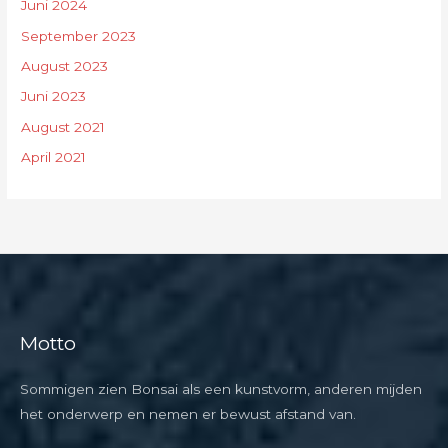
Juni 2024
September 2023
August 2023
Juni 2023
August 2021
April 2021
Motto
Sommigen zien Bonsai als een kunstvorm, anderen mijden
het onderwerp en nemen er bewust afstand van.