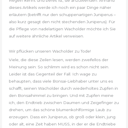
Regeln kennt und bereit ist, sie anzuwenden. Anhand
dieses Artikels werde ich noch ein paar Dinge näher
erläutern (betrifft nur den schuppenartigen Juniperus –
also kurz gesagt den nicht stechenden Juniperus). Für
die Pflege von nadelartigen Wacholder möchte ich Sie
auf weitere ähnliche Artikel verweisen.
Wir pflücken unseren Wacholder zu Tode!
Viele, die diese Zeilen lesen, werden zweifellos der
Meinung sein: So schlimm wird es schon nicht sein.
Leider ist das Gegenteil der Fall. Ich wage zu
behaupten, dass viele Bonsai-Liebhaber unter uns es
schafft, seinen Wacholder durch wiederholtes Zupfen in
den Bonsaihimmel zu bringen. Und mit Zupfen meine
ich, den Endtrieb zwischen Daumen und Zeigefinger zu
drehen, um das schöne blumenkohlförmige Laub zu
erzeugen. Dass ein Juniperus, ob groß oder klein, jung
oder alt, eine Zeit haben MUSS, in der er die Endtriebe