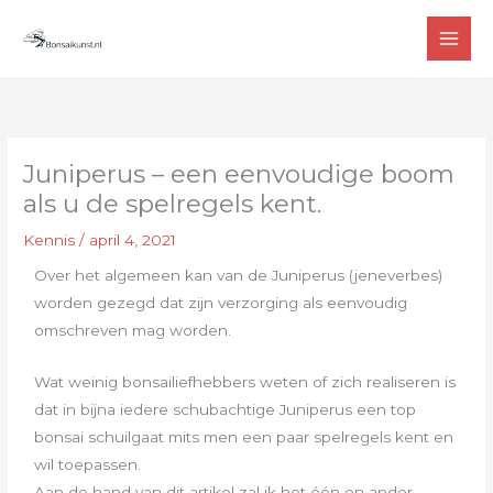
Ga
MAI
naar
MEN
de
inhoud
Juniperus – een eenvoudige boom
als u de spelregels kent.
Kennis
/
april 4, 2021
Over het algemeen kan van de Juniperus (jeneverbes)
worden gezegd dat zijn verzorging als eenvoudig
omschreven mag worden.
Wat weinig bonsailiefhebbers weten of zich realiseren is
dat in bijna iedere schubachtige Juniperus een top
bonsai schuilgaat mits men een paar spelregels kent en
wil toepassen.
Aan de hand van dit artikel zal ik het één en ander