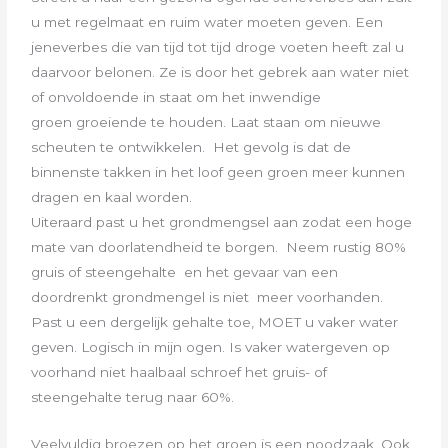
u met regelmaat en ruim water moeten geven. Een
jeneverbes die van tijd
tot tijd droge voeten heeft zal u
daarvoor belonen. Ze is door het gebrek aan water niet
of onvoldoende in staat om het inwendige
groen
groeiende te houden. Laat staan om nieuwe
scheuten te ontwikkelen. Het gevolg is dat de
binnenste takken in het loof geen groen
meer kunnen
dragen en kaal worden.
Uiteraard past u het grondmengsel aan zodat een hoge
mate van doorlatendheid te borgen. Neem rustig 80%
gruis of
steengehalte en het gevaar van een
doordrenkt grondmengel is niet meer voorhanden.
Past u een dergelijk gehalte toe, MOET u
vaker water
geven. Logisch in mijn ogen. Is vaker watergeven op
voorhand niet haalbaal schroef het gruis- of
steengehalte terug
naar 60%.
Veelvuldig broezen op het groen is een noodzaak. Ook