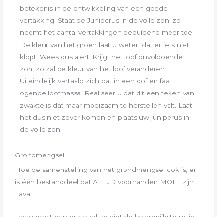
betekenis in de ontwikkeling van een goede
vertakking. Staat de Juniperus in de volle zon, zo
neemt het aantal vertakkingen beduidend meer toe.
De kleur van het groen laat u weten dat er iets niet
klopt. Wees dus alert. Krijgt het loof onvoldoende
zon, zo zal de kleur van het loof veranderen.
Uiteindelijk vertaald zich dat in een dof en faal
ogende loofmassa. Realiseer u dat dit een teken van
zwakte is dat maar moeizaam te herstellen valt. Laat
het dus niet zover komen en plaats uw juniperus in
de volle zon.
Grondmengsel
Hoe de samenstelling van het grondmengsel ook is, er
is één bestanddeel dat ALTIJD voorhanden MOET zijn:
Lava.
Lava speelt een grote rol zo niet de belangrijkste rol in