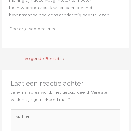
mening zijn deze vraag met JA te moeten
beantwoorden zou ik willen aanraden het
bovenstaande nog eens aandachtig door te lezen.
Doe er je voordeel mee.
Volgende Bericht
→
Laat een reactie achter
Je e-mailadres wordt niet gepubliceerd.
Vereiste
velden zijn gemarkeerd met
*
Typ
hier...