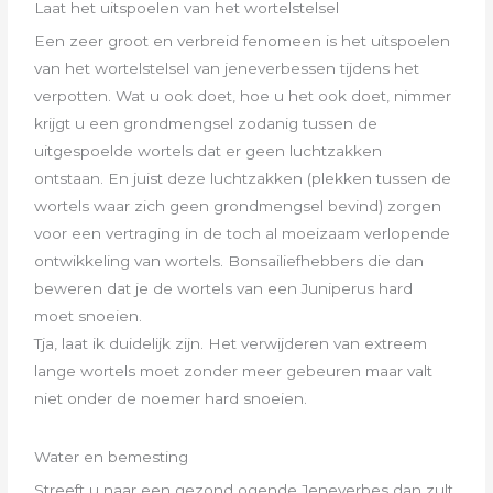
Laat het uitspoelen van het wortelstelsel
Een zeer groot en verbreid fenomeen is het uitspoelen
van het wortelstelsel van jeneverbessen tijdens het
verpotten. Wat u ook doet,
hoe u het ook doet, nimmer
krijgt u een grondmengsel zodanig tussen de
uitgespoelde wortels dat er geen luchtzakken
ontstaan.
En juist deze luchtzakken (plekken tussen de
wortels waar zich geen grondmengsel bevind) zorgen
voor een vertraging in de toch al
moeizaam verlopende
ontwikkeling van wortels. Bonsailiefhebbers die dan
beweren dat je de wortels van een Juniperus hard
moet
snoeien.
Tja, laat ik duidelijk zijn. Het verwijderen van extreem
lange wortels moet zonder meer gebeuren maar valt
niet onder de noemer
hard snoeien.
Water en bemesting
Streeft u naar een gezond ogende Jeneverbes dan zult