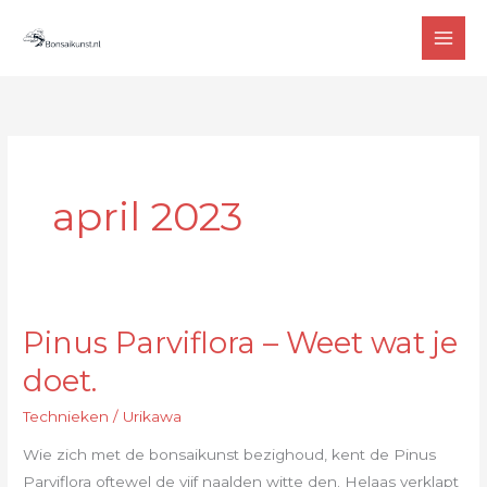
Ga
MAI
naar
MEN
de
inhoud
april 2023
Pinus Parviflora – Weet wat je
Pinus
Parviflora
doet.
–
Technieken
/
Urikawa
Weet
wat
Wie zich met de bonsaikunst bezighoud, kent de Pinus
je
Parviflora oftewel de vijf naalden witte den. Helaas verklapt